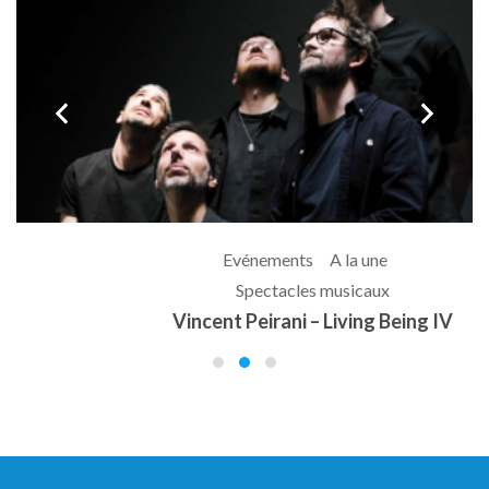
ev
next
Evénements
A la une
Spectacles musicaux
Vincent Peirani – Living Being IV