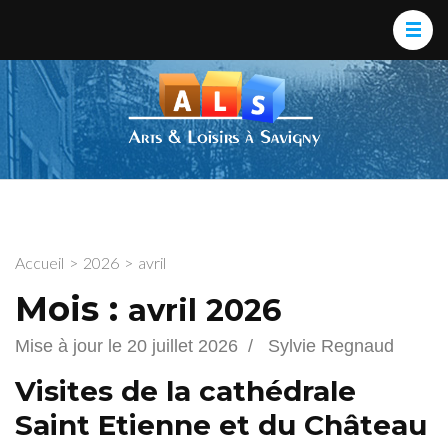
Aller
au
contenu
arts et
Un site
(Pressez
loisirs
utilisant
Entrée)
WordPress
Accueil
>
2026
>
avril
Mois :
avril 2026
Mise à jour le
20 juillet 2026
/
Sylvie Regnaud
Visites de la cathédrale
Saint Etienne et du Château