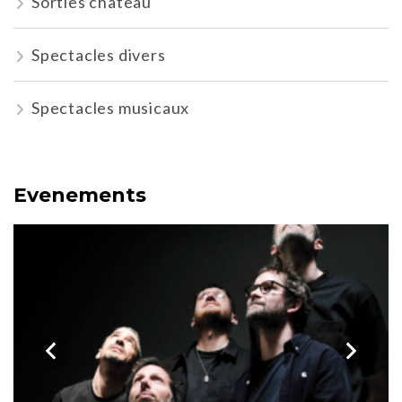
Sorties chateau
Spectacles divers
Spectacles musicaux
Evenements
ev
next